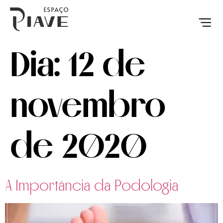
QUEM S
NOSSO E
DIA DOS 
Dia:
12 de
novembro
de 2020
A Importância da Podologia