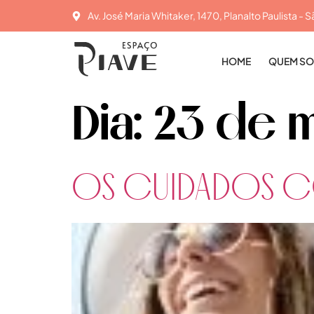
Av. José Maria Whitaker, 1470, Planalto Paulista - S
HOME
QUEM S
Dia:
23 de 
OS CUIDADOS C