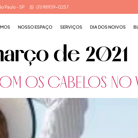
ão Paulo - SP
(11) 98939-0257
OMOS
NOSSO ESPAÇO
SERVIÇOS
DIA DOS NOIVOS
B
março de 2021
OM OS CABELOS NO 