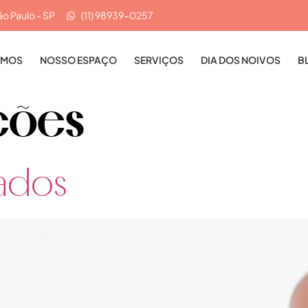
ão Paulo - SP
(11) 98939-0257
OMOS
NOSSO ESPAÇO
SERVIÇOS
DIA DOS NOIVOS
B
ções
ados