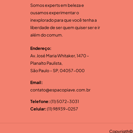
Somos experts em beleza e
ousamos experimentar o
inexplorado para que você tenha a
liberdade de ser quem quiser ser e ir
além do comum.
Endereço:
Av. José Maria Whitaker, 1470 –
Planalto Paulista,
São Paulo – SP, 04057-000
Email:
contato@espacopiave.com.br
Telefone:
(11) 5072-3031
Celular:
(11) 98939-0257
Copyrigth© 