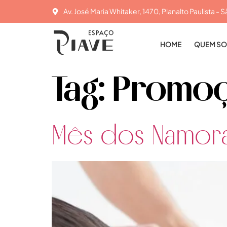
Av. José Maria Whitaker, 1470, Planalto Paulista - S
HOME
QUEM S
Tag:
Promo
Mês dos Namor