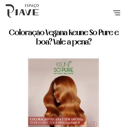
QUEM S
NOSSO E
DIA DOS 
Coloração Vegana Keune So Pure é
boa? Vale a pena?